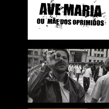
OPRIMIDOS
> VÍDEO
+ INFO
LEVIATÃ
> VÍDEO
+ INFO