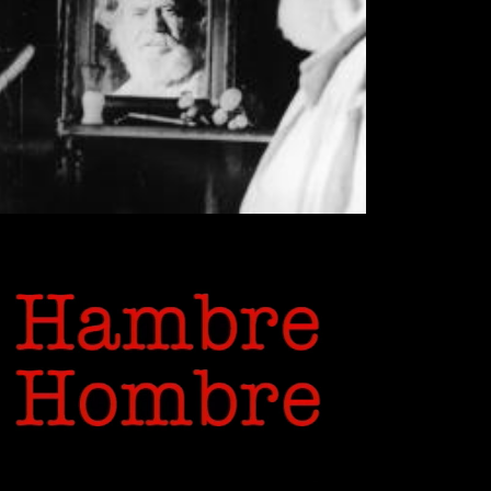
(THE OLD MAN, THE SEA AND
THE LAKE)
> VÍDEO
+ INFO
HAMBRE HOMBRE
> VÍDEO
+ INFO