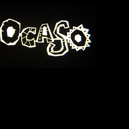
OCASO
> VÍDEO
+ INFO