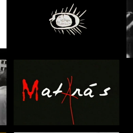
(CURTA-METRAGEM)
> VÍDEO
+ INFO
MATARÁS
+ INFO