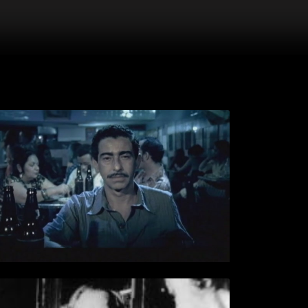
RAPSÓDIA PARA UM HOMEM
COMUM
> VÍDEO
+ INFO
O VELHO, O MAR E O LAGO