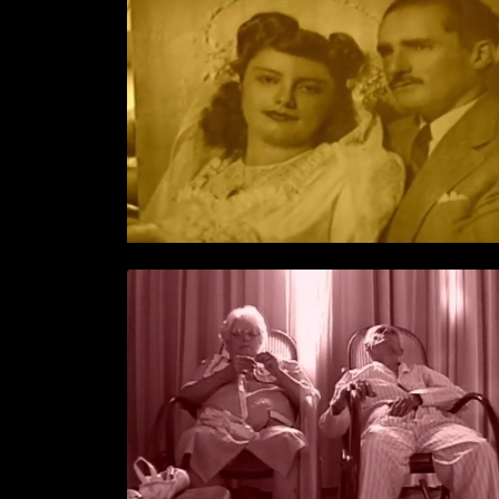
AMORTE
> VÍDEO
+ INFO
OS DOIS VELHINHOS
> VÍDEO
+ INFO