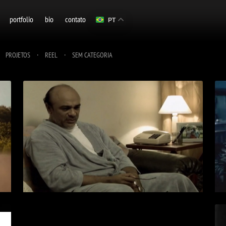
portfolio
bio
contato
PT
·
·
·
PROJETOS
REEL
SEM CATEGORIA
O PRESIDENTE DOS ESTADOS
UNIDOS
> VÍDEO
+ INFO
A HISTÓRIA DA ETERNIDADE