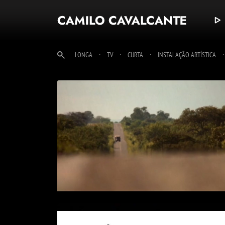
·
·
·
LONGA
TV
CURTA
INSTALAÇÃO ARTÍSTICA
AVE MARIA OU MÃE DOS
SERTANEJOS
> VÍDEO
+ INFO
AVE MARIA OU MÃE DOS