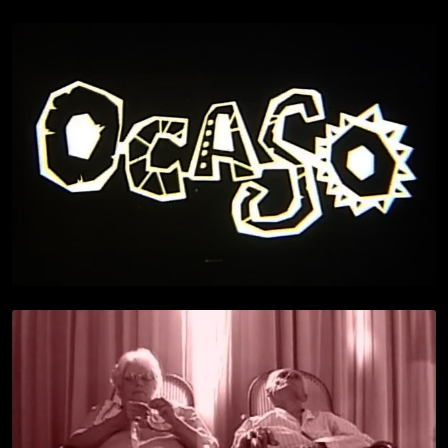
OCASO
> VÍDEO
+ INFO
OS DOIS VELHINHOS
> VÍDEO
+ INFO