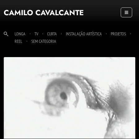
MENU
·
·
·
·
·
LONGA
TV
CURTA
INSTALAÇÃO ARTÍSTICA
PROJETOS
·
REEL
SEM CATEGORIA
ALMA CEGA
> VÍDEO
+ INFO